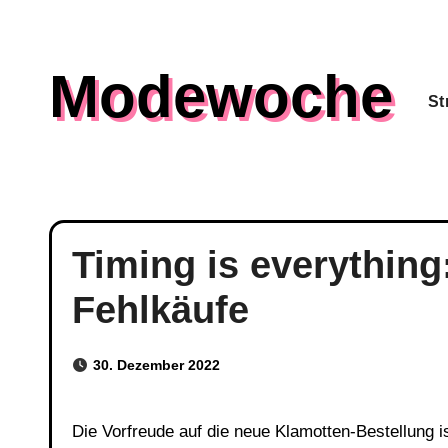
Skip
to
Modewoche
content
St
Timing is everything
Fehlkäufe
30. Dezember 2022
Die Vorfreude auf die neue Klamotten-Bestellung ist immer riesig. Man kann es wie ein kleines Kind kaum