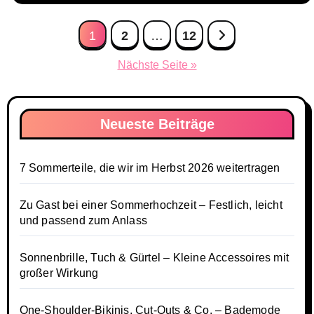
Seitennummerierung
1
2
…
12
der
Nächste Seite »
Beiträge
Neueste Beiträge
7 Sommerteile, die wir im Herbst 2026 weitertragen
Zu Gast bei einer Sommerhochzeit – Festlich, leicht
und passend zum Anlass
Sonnenbrille, Tuch & Gürtel – Kleine Accessoires mit
großer Wirkung
One-Shoulder-Bikinis, Cut-Outs & Co. – Bademode