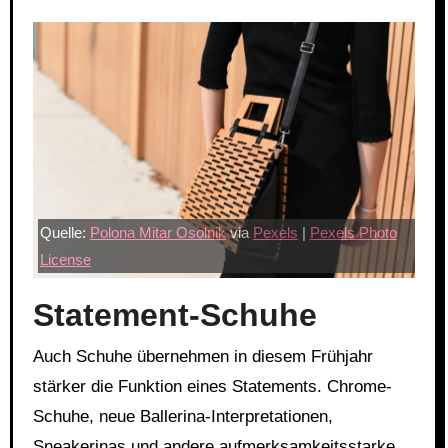
Quelle:
Polona Mitar Osolnik
via
Pexels
|
Pexels Photo
License
Statement-Schuhe
Auch Schuhe übernehmen in diesem Frühjahr
stärker die Funktion eines Statements. Chrome-
Schuhe, neue Ballerina-Interpretationen,
Sneakerinas und andere aufmerksamkeitsstarke