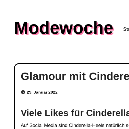
Skip
to
Modewoche
content
St
Glamour mit Cindere
25. Januar 2022
Viele Likes für Cinderell
Auf Social Media sind Cinderella-Heels natürlich schon bei den großen Influencern gespotted worden.