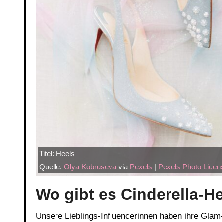
Titel: Heels
Quelle:
Olya Kobruseva
via
Pexels
|
Pexels Photo Licen
Wo gibt es Cinderella-H
Unsere Lieblings-Influencerinnen haben ihre Glam