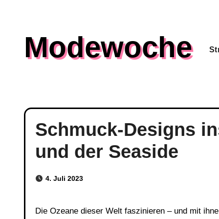
Skip
to
Modewoche
content
St
Schmuck-Designs ins
und der Seaside
4. Juli 2023
Die Ozeane dieser Welt faszinieren – und mit ihnen ihre unzähligen Meeresbewohner. Wasser spielt im