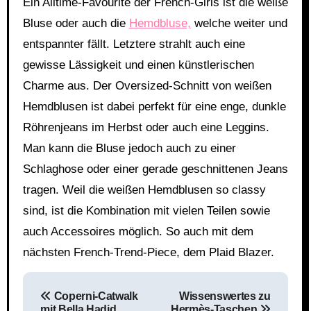
Ein Alltime-Favourite der French-Girls ist die weiße
Bluse oder auch die
Hemdbluse,
welche weiter und
entspannter fällt. Letztere strahlt auch eine
gewisse Lässigkeit und einen künstlerischen
Charme aus. Der Oversized-Schnitt von weißen
Hemdblusen ist dabei perfekt für eine enge, dunkle
Röhrenjeans im Herbst oder auch eine Leggins.
Man kann die Bluse jedoch auch zu einer
Schlaghose oder einer gerade geschnittenen Jeans
tragen. Weil die weißen Hemdblusen so classy
sind, ist die Kombination mit vielen Teilen sowie
auch Accessoires möglich. So auch mit dem
nächsten French-Trend-Piece, dem Plaid Blazer.
Beitragsnavigation
Coperni-Catwalk
Wissenswertes zu
mit Bella Hadid
Hermès-Taschen