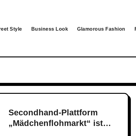
reet Style
Business Look
Glamorous Fashion
Secondhand-Plattform
„Mädchenflohmarkt“ ist
insolvent: Was nun?