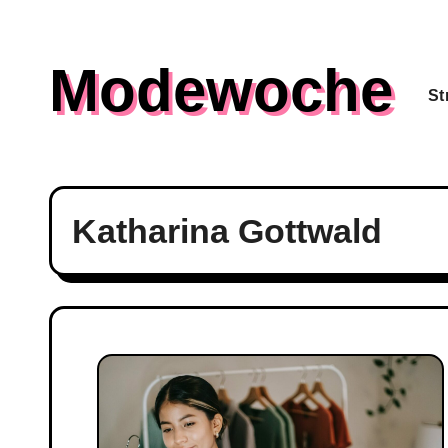
Skip
to
Modewoche
content
St
Katharina Gottwald