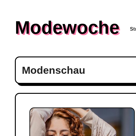
Skip
to
Modewoche
content
St
Modenschau