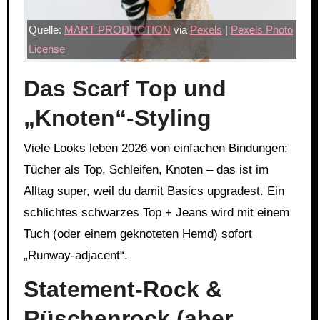
Quelle:
MART PRODUCTION
via
Pexels
|
Pexels Photo
License
Das Scarf Top und
„Knoten“-Styling
Viele Looks leben 2026 von einfachen Bindungen:
Tücher als Top, Schleifen, Knoten – das ist im
Alltag super, weil du damit Basics upgradest. Ein
schlichtes schwarzes Top + Jeans wird mit einem
Tuch (oder einem geknoteten Hemd) sofort
„Runway-adjacent“.
Statement-Rock &
Rüschenrock (aber