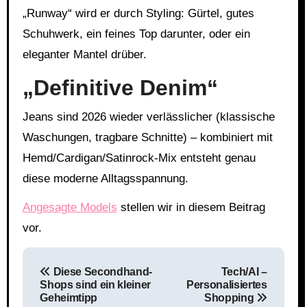
„Runway“ wird er durch Styling: Gürtel, gutes
Schuhwerk, ein feines Top darunter, oder ein
eleganter Mantel drüber.
„Definitive Denim“
Jeans sind 2026 wieder verlässlicher (klassische
Waschungen, tragbare Schnitte) – kombiniert mit
Hemd/Cardigan/Satinrock-Mix entsteht genau
diese moderne Alltagsspannung.
Angesagte Models
stellen wir in diesem Beitrag
vor.
Beitragsnavigation
Diese Secondhand-
Tech/AI –
Shops sind ein kleiner
Personalisiertes
Geheimtipp
Shopping