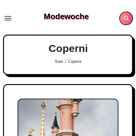
Skip
to
Modewoche
content
Coperni
Start
Coperni