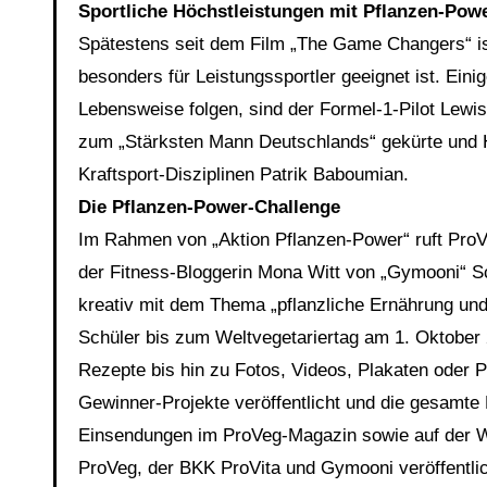
Sportliche Höchstleistungen mit Pflanzen-Pow
Spätestens seit dem Film „The Game Changers“ ist
besonders für Leistungssportler geeignet ist. Eini
Lebensweise folgen, sind der Formel-1-Pilot Lewi
zum „Stärksten Mann Deutschlands“ gekürte und H
Kraftsport-Disziplinen Patrik Baboumian.
Die Pflanzen-Power-Challenge
Im Rahmen von „Aktion Pflanzen-Power“ ruft ProV
der Fitness-Bloggerin Mona Witt von „Gymooni“ Sc
kreativ mit dem Thema „pflanzliche Ernährung un
Schüler bis zum Weltvegetariertag am 1. Oktober 
Rezepte bis hin zu Fotos, Videos, Plakaten oder P
Gewinner-Projekte veröffentlicht und die gesamte K
Einsendungen im ProVeg-Magazin sowie auf der W
ProVeg, der BKK ProVita und Gymooni veröffentlicht