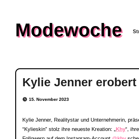
Skip
to
Modewoche
content
St
Kylie Jenner erobert
15. November 2023
Kylie Jenner, Realitystar und Unternehmerin, präsentiert nach dem Erfolg von “Kylie Cosmetics” und
“Kylieskin” stolz ihre neueste Kreation: „
Khy
“, ih
Followern auf dem Instagram-Account
@khy
schei