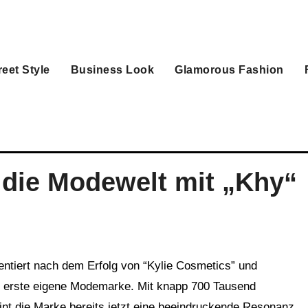
reet Style
Business Look
Glamorous Fashion
 die Modewelt mit „Khy“
re erste eigene Modemarke. Mit knapp 700 Tausend
nt die Marke bereits jetzt eine beeindruckende Resonanz