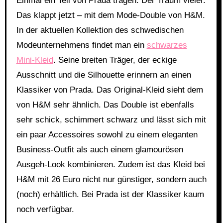
Einmal ein Teil von Prada tragen: Der Traum vieler.
y
Das klappt jetzt – mit dem Mode-Double von H&M.
e
In der aktuellen Kollektion des schwedischen
r
Modeunternehmens findet man ein
schwarzes
Mini-Kleid
. Seine breiten Träger, der eckige
Ausschnitt und die Silhouette erinnern an einen
Klassiker von Prada. Das Original-Kleid sieht dem
von H&M sehr ähnlich. Das Double ist ebenfalls
sehr schick, schimmert schwarz und lässt sich mit
ein paar Accessoires sowohl zu einem eleganten
Business-Outfit als auch einem glamourösen
Ausgeh-Look kombinieren. Zudem ist das Kleid bei
H&M mit 26 Euro nicht nur günstiger, sondern auch
(noch) erhältlich. Bei Prada ist der Klassiker kaum
noch verfügbar.