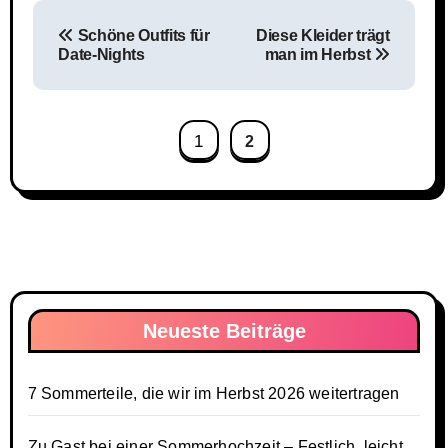
Beitragsnavigation
Schöne Outfits für
Diese Kleider trägt
Date-Nights
man im Herbst
1
2
Neueste Beiträge
7 Sommerteile, die wir im Herbst 2026 weitertragen
Zu Gast bei einer Sommerhochzeit – Festlich, leicht