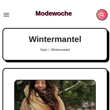
Skip
to
Modewoche
content
Wintermantel
Start
Wintermantel