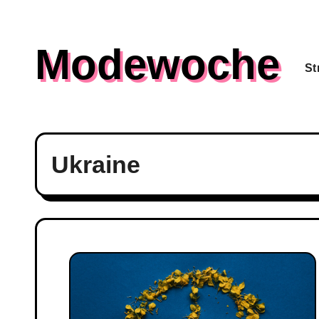
Skip
to
Modewoche
content
St
Ukraine