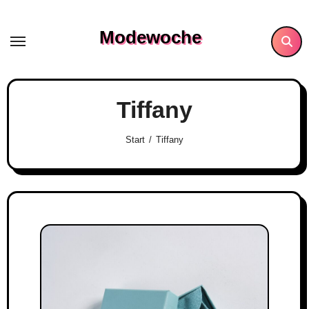
Skip
to
Modewoche
content
Tiffany
Start
Tiffany