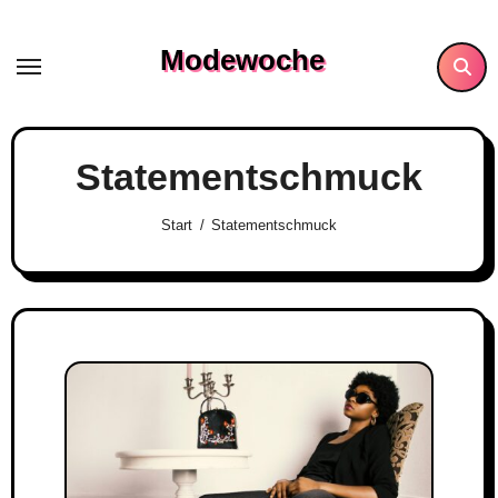
Skip
to
Modewoche
content
Statementschmuck
Start
Statementschmuck