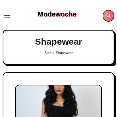
Skip
to
Modewoche
content
Shapewear
Start
Shapewear