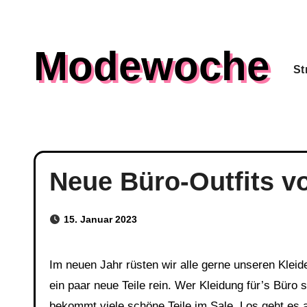
Skip
to
Modewoche
content
St
Neue Büro-Outfits 
15. Januar 2023
Im neuen Jahr rüsten wir alle gerne unseren Kleiderschrank ein wenig auf. Alte Stücke raus und am besten
ein paar neue Teile rein. Wer Kleidung für’s Büro s
bekommt viele schöne Teile im Sale. Los geht es a