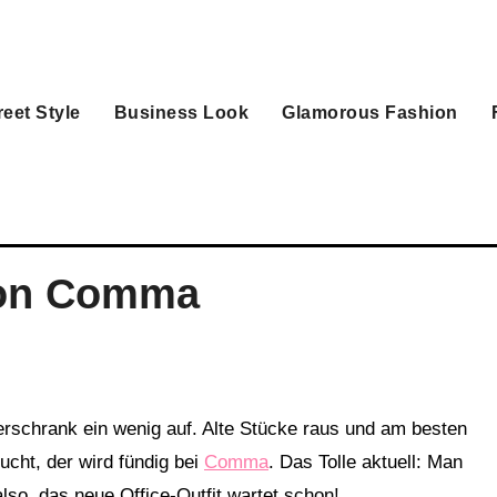
reet Style
Business Look
Glamorous Fashion
von Comma
ucht, der wird fündig bei
Comma
. Das Tolle aktuell: Man
lso, das neue Office-Outfit wartet schon!