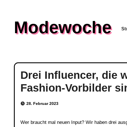
Skip
to
Modewoche
content
St
Drei Influencer, die 
Fashion-Vorbilder si
28. Februar 2023
Wer braucht mal neuen Input? Wir haben drei ausgewählte Ladies für euch, die nicht nur ihren Job als