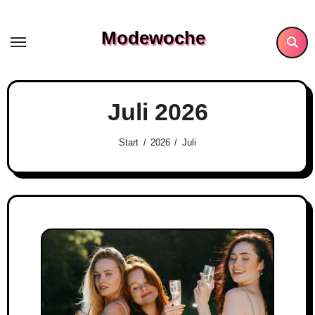
Skip
to
Modewoche
content
Juli 2026
Start
2026
Juli