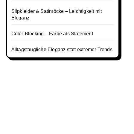
Slipkleider & Satinröcke – Leichtigkeit mit
Eleganz
Color-Blocking – Farbe als Statement
Alltagstaugliche Eleganz statt extremer Trends