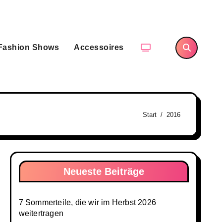
Fashion Shows
Accessoires
Start
2016
Neueste Beiträge
7 Sommerteile, die wir im Herbst 2026
weitertragen