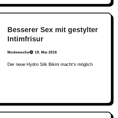
Besserer Sex mit gestylter
Intimfrisur
Modewoche
19. Mai 2016
Der neue Hydro Silk Bikini macht’s möglich