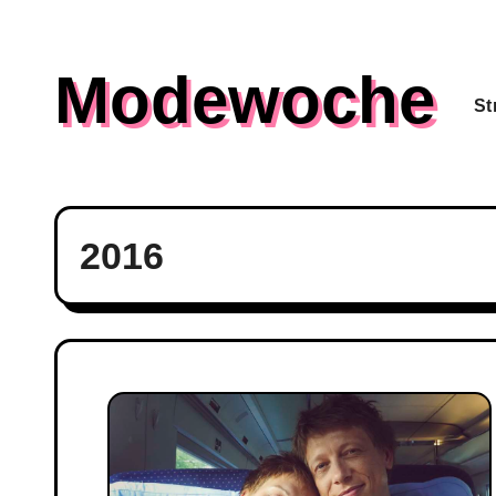
Skip
to
Modewoche
content
St
2016