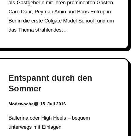
als Gastgeberin mit ihren prominenten Gästen
Caro Daur, Peyman Amin und Boris Entrup in
Berlin die erste Colgate Model School rund um
das Thema strahlendes…
Entspannt durch den
Sommer
Modewoche
15. Juli 2016
Ballerina oder High Heels – bequem
unterwegs mit Einlagen