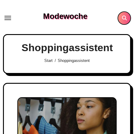
Skip
to
Modewoche
content
Shoppingassistent
Start
Shoppingassistent