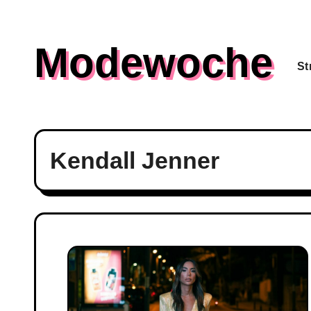
Skip
to
Modewoche
content
St
Kendall Jenner