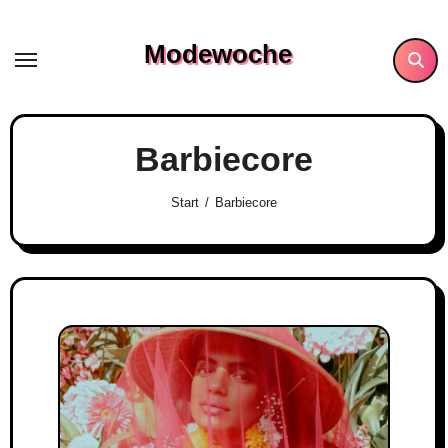
Skip
to
Modewoche
content
Barbiecore
Start
Barbiecore