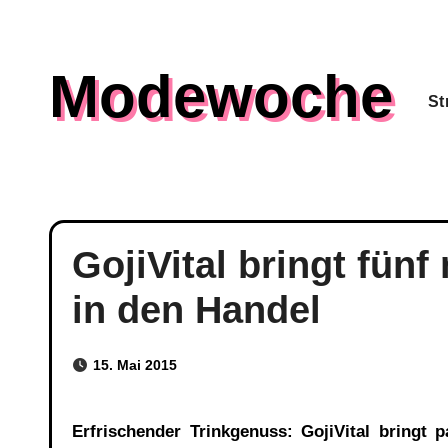
Skip
to
Modewoche
content
St
GojiVital bringt fün
in den Handel
15. Mai 2015
Erfrischender Trinkgenuss: GojiVital bringt passend zum Sommer fünf Getränkevariationen in den