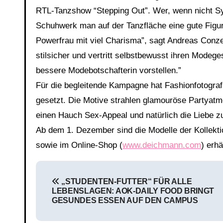
RTL-Tanzshow “Stepping Out”. Wer, wenn nicht Syl
Schuhwerk man auf der Tanzfläche eine gute Figu
Powerfrau mit viel Charisma”, sagt Andreas Conze
stilsicher und vertritt selbstbewusst ihren Modeg
bessere Modebotschafterin vorstellen.”
Für die begleitende Kampagne hat Fashionfotograf 
gesetzt. Die Motive strahlen glamouröse Partyatm
einen Hauch Sex-Appeal und natürlich die Liebe z
Ab dem 1. Dezember sind die Modelle der Kollekt
sowie im Online-Shop (
www.deichmann.com
) erhä
Beitragsnavigation
„STUDENTEN-FUTTER“ FÜR ALLE
LEBENSLAGEN: AOK-DAILY FOOD BRINGT
GESUNDES ESSEN AUF DEN CAMPUS