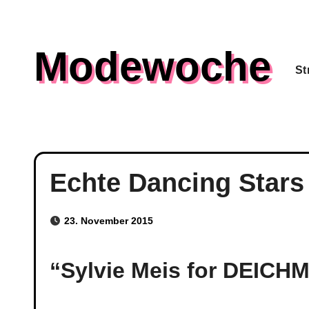
Skip
to
Modewoche
content
St
Echte Dancing Stars
23. November 2015
“Sylvie Meis for DEIC