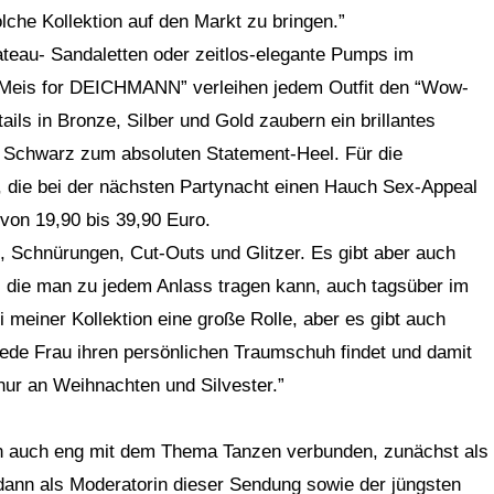
he Kollektion auf den Markt zu bringen.”
teau- Sandaletten oder zeitlos-elegante Pumps im
ie Meis for DEICHMANN” verleihen jedem Outfit den “Wow-
ls in Bronze, Silber und Gold zaubern ein brillantes
n Schwarz zum absoluten Statement-Heel. Für die
, die bei der nächsten Partynacht einen Hauch Sex-Appeal
 von 19,90 bis 39,90 Euro.
ze, Schnürungen, Cut-Outs und Glitzer. Es gibt aber auch
z, die man zu jedem Anlass tragen kann, auch tagsüber im
 meiner Kollektion eine große Rolle, aber es gibt auch
jede Frau ihren persönlichen Traumschuh findet und damit
ur an Weihnachten und Silvester.”
ern auch eng mit dem Thema Tanzen verbunden, zunächst als
dann als Moderatorin dieser Sendung sowie der jüngsten