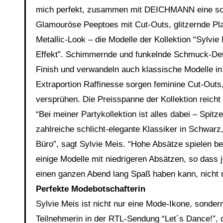
mich perfekt, zusammen mit DEICHMANN eine solc
Glamouröse Peeptoes mit Cut-Outs, glitzernde Pla
Metallic-Look – die Modelle der Kollektion “Sylv
Effekt”. Schimmernde und funkelnde Schmuck-Detai
Finish und verwandeln auch klassische Modelle i
Extraportion Raffinesse sorgen feminine Cut-Outs
versprühen. Die Preisspanne der Kollektion reicht
“Bei meiner Partykollektion ist alles dabei – Spit
zahlreiche schlicht-elegante Klassiker in Schwar
Büro”, sagt Sylvie Meis. “Hohe Absätze spielen bei
einige Modelle mit niedrigeren Absätzen, so dass 
einen ganzen Abend lang Spaß haben kann, nicht n
Perfekte Modebotschafterin
Sylvie Meis ist nicht nur eine Mode-Ikone, sond
Teilnehmerin in der RTL-Sendung “Let´s Dance!”, 