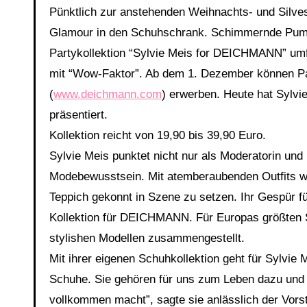
Pünktlich zur anstehenden Weihnachts- und Silv
Glamour in den Schuhschrank. Schimmernde Pumps
Partykollektion “Sylvie Meis for DEICHMANN” umfa
mit “Wow-Faktor”. Ab dem 1. Dezember können Par
(
www.deichmann.com
) erwerben. Heute hat Sylvie
präsentiert. Di
Kollektion reicht von 19,90 bis 39,90 Euro.
Sylvie Meis punktet nicht nur als Moderatorin und
Modebewusstsein. Mit atemberaubenden Outfits we
Teppich gekonnt in Szene zu setzen. Ihr Gespür fü
Kollektion für DEICHMANN. Für Europas größten Sc
stylishen Modellen zusammengestellt.
Mit ihrer eigenen Schuhkollektion geht für Sylvie 
Schuhe. Sie gehören für uns zum Leben dazu und si
vollkommen macht”, sagte sie anlässlich der Vorst