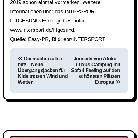
2019 schon einmal vormerken. Weitere
Informationen über das INTERSPORT
FITGESUND-Event gibt es unter
www.intersport.de/fitgesund.
Quelle: Easy-PR, Bild: epr/INTERSPORT
Beitragsnavigation
Die machen alles
Jenseits von Afrika –
mit! – Neue
Luxus-Camping mit
Übergangsjacken für
Safari-Feeling auf den
Kids trotzen Wind und
schönsten Plätzen
Wetter
Europas