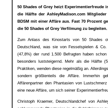
50 Shades of Grey heizt Experimentierfreude in deutschen Schlafzimmern anmit Hang zur Affäre. Fast
die Hälfte der AshleyMadison.com Mitgliede
BDSM mit einer Affäre aus. Fast 70 Prozent ge
die 50 Shades of Grey Verfilmung zu begleiten.
Zum Anlass des Kinostarts von 50 Shades of 
Deutschland, was sie von Fesselspielen & Co. 
(47,8%) der rund 1.500 Befragten haben scho
besonders luststeigernd. Mehr als die Hälfte (
Praktiken, wenden diese regelmäßig an. Allerdings
sondern größtenteils die Affäre. Immerhin 
Affärenpartner den Phantasien von Lustschmerz 
eine neue Affäre, um sich seiner Experimentierfr
Christoph Kraemer, Deutschlandchef von Ashle