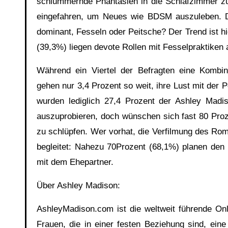
schlummernde Phantasien in die Schlafzimmer zu 
eingefahren, um Neues wie BDSM auszuleben. De
dominant, Fesseln oder Peitsche? Der Trend ist hie
(39,3%) liegen devote Rollen mit Fesselpraktiken a
Während ein Viertel der Befragten eine Kombina
gehen nur 3,4 Prozent so weit, ihre Lust mit der 
wurden lediglich 27,4 Prozent der Ashley Madi
auszuprobieren, doch wünschen sich fast 80 Proze
zu schlüpfen. Wer vorhat, die Verfilmung des Rom
begleitet: Nahezu 70Prozent (68,1%) planen den 
mit dem Ehepartner.
Über Ashley Madison:
AshleyMadison.com ist die weltweit führende Onli
Frauen, die in einer festen Beziehung sind, ein