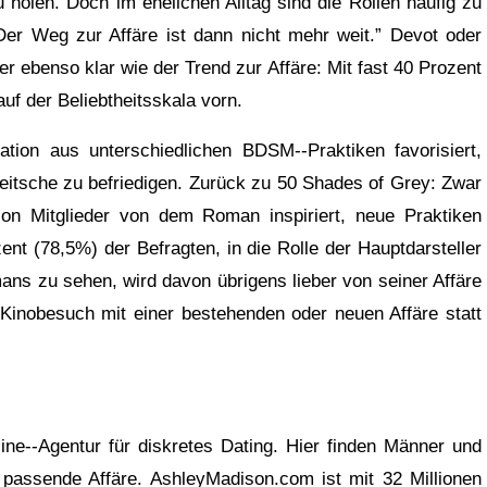
holen. Doch im ehelichen Alltag sind die Rollen häufig zu
r Weg zur Affäre ist dann nicht mehr weit.” Devot oder
r ebenso klar wie der Trend zur Affäre: Mit fast 40 Prozent
uf der Beliebtheitsskala vorn.
tion aus unterschiedlichen BDSM-­‐Praktiken favorisiert,
Peitsche zu befriedigen. Zurück zu 50 Shades of Grey: Zwar
son Mitglieder von dem Roman inspiriert, neue Praktiken
nt (78,5%) der Befragten, in die Rolle der Hauptdarsteller
ans zu sehen, wird davon übrigens lieber von seiner Affäre
Kinobesuch mit einer bestehenden oder neuen Affäre statt
ne-­‐Agentur für diskretes Dating. Hier finden Männer und
e passende Affäre. AshleyMadison.com ist mit 32 Millionen