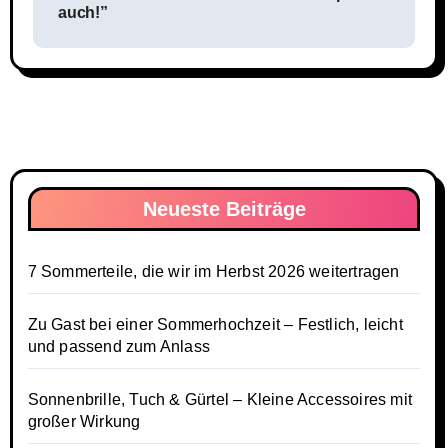
auch!”
Neueste Beiträge
7 Sommerteile, die wir im Herbst 2026 weitertragen
Zu Gast bei einer Sommerhochzeit – Festlich, leicht
und passend zum Anlass
Sonnenbrille, Tuch & Gürtel – Kleine Accessoires mit
großer Wirkung