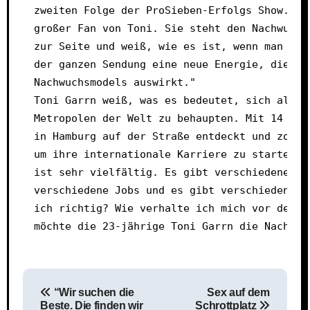
zweiten Folge der ProSieben-Erfolgs Show. Mic
großer Fan von Toni. Sie steht den Nachwuchsm
zur Seite und weiß, wie es ist, wenn man als 
der ganzen Sendung eine neue Energie, die sic
Nachwuchsmodels auswirkt."

Toni Garrn weiß, was es bedeutet, sich als ju
Metropolen der Welt zu behaupten. Mit 14 wurd
in Hamburg auf der Straße entdeckt und zog ku
um ihre internationale Karriere zu starten. T
ist sehr vielfältig. Es gibt verschiedene Kun
verschiedene Jobs und es gibt verschiedene La
ich richtig? Wie verhalte ich mich vor der Ka
möchte die 23-jährige Toni Garrn die Nachwuc
Beitragsnavigation
“Wir suchen die
Sex auf dem
Beste. Die finden wir
Schrottplatz